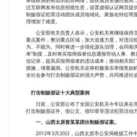
单线联系的有组织犯罪网络，团伙成员警惕性较高
过互联网发布信息招揽生意，设置虚假认证网页提
制贩假证犯罪活动团伙成员地域化、家族化特征明
理增加了难度。
公安部有关负责人表示，公安机关将继续保持主
重点案件，整治重点区域，加大追逃力度，对违法
为、不能为。同时将进一步强化源头治理，会同相关
单”制度，及时将买假用假者信息通报劳动人事、教
信记录，提高买假用假者的违法成本；推动相关部
措施，堵塞漏洞。公安机关还将积极落实举报奖励
全社会参与打击制贩假证的强大声势，共同推进社
打击制贩假证十大典型案例
日前，公安部公布了全国公安机关今年以来在开展
打击制贩假证件、假公文、假印章等违法犯罪活动
一、山西太原曾某某团伙制贩假证案。
2012年3月20日，山西太原市公安局根据工作