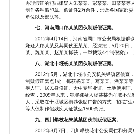
办理假证的犯罪嫌疑人朱某某、彭某某、田某某等人
制作各种假印章、假证件2万余件，涉及各国家部委
单位以及部队等。
七、河南周口邝某某团伙制贩假证案。
2012年4月14日，河南省周口市公安局根据群
嫌疑人邝某某及其同伙王某某。经深挖，5月20日
某、魏某某、赵某某抓获，一举捣毁4个制假窝点，查
八、湖北十堰杨某某团伙制贩假证案。
2012年5月，湖北十堰市公安机关经缜密侦查
制贩假证窝点1处，抓获杨某某、葛某某、潘某某等
疾人证、居民身份证、大中专毕业证、土地使用证、
经查，2009年以来，犯罪嫌疑人杨某某为牟取不
人，采取在十堰城区街巷张贴广告的方式，招揽“生
等人仅制作假残疾人证就达1500余张。
九、四川攀枝花朱某某团伙制贩假证案。
2012年3月7日，四川攀枝花市公安局仁和分局