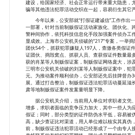
建设，给国家经济、社会正常运行带来重大隐患，
骗等其他违法犯罪活动交织在一起，容易衍生其它
今年以来，公安部就“打假证建诚信”工作作出一
一部署，针对当前制贩假证活动家族化、团伙化、
警种间协作，依托科技信息化手段加强案件侦办工
显成效。上海市公安机关侦破的“217”专案，一举
团伙54个，抓获犯罪嫌疑人197人，查缴各类假证件
证团伙、捣毁窝点、抓获人员、查获假证件数量最
获的肖某等人制贩假证案，制贩假证网络庞大，涉及
三明市公安机关侦破的刘某等人制贩假证案中，犯罪
元。为推动案件顺利侦办，公安部还先后挂牌督办3
展。通过打击整治，制贩假证违法犯罪活动蔓延滋
肃等地制贩假证案件发案量明显下降。
据公安机关介绍，当前用人单位对求职者文凭、
增多，求职者面临的竞争压力加大，其中一些人为
假证；同时，部分类型的证件防伪水平低，容易被
高，缺少查证比对渠道，用人单位难以核实其真伪
前，制贩假证违法犯罪活动已经形成了一个由专人