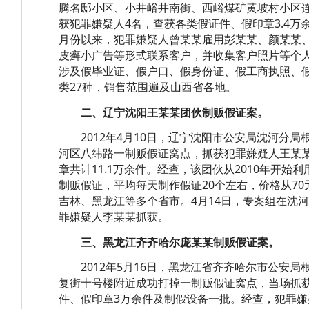
腾名邸小区、小井峪井南街、西峪煤矿黄坡村小区
获犯罪嫌疑人4名，查获各类假证件、假印章3.4万
月份以来，犯罪嫌疑人曾某某雇用彭某某、颜某某
皮癣小广告等形式联系客户，并收集客户照片等个
涉及假毕业证、假户口、假身份证、假工商执照、假
类27种，销售范围遍及山西省各地。
二、辽宁沈阳王某某团伙制贩假证案。
2012年4月10日，辽宁沈阳市公安局沈河分局
河区八纬路一制贩假证窝点，抓获犯罪嫌疑人王某
章共计11.1万余件。经查，该团伙从2010年开
制贩假证，平均每天制作假证20个左右，价格从70
吉林、黑龙江等多个省市。4月14日，专案组在沈
罪嫌疑人李某某抓获。
三、黑龙江齐齐哈尔庞某某制贩假证案。
2012年5月16日，黑龙江省齐齐哈尔市公安局
复街十号楼附近成功打掉一制贩假证窝点，当场抓
件、假印章3万余件及制假设备一批。经查，犯罪