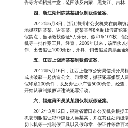
告等方式招揽生意，范围涉及内蒙、黑龙江、吉林
四、浙江湖州陈某某团伙制贩假证案。
2012年6月8日，浙江湖州市公安机关在前期缜
地抓获陈某某、谢某某、贺某某等8名制贩假证犯罪
假窝点，当场缴获假证5万余份、假印章101枚、
机等一批作案工具。经查，2009年以来，该团伙以
作、出售假证1000余份，开具、销售假发票票面金额
五、江西上饶周某某制贩假证案。
2012年5月16日，江西上饶市公安局信州分局
成功破获一起伪造公文、印章案，抓获犯罪嫌疑人
假印章200余件，以及办证小广告6000余份。经查
开始从事制贩假证违法犯罪活动。
六、福建莆田吴某某团伙制贩假证案。
2012年3月12日，福建省莆田市公安机关根据
抓获制贩假证犯罪嫌疑人吴某某，并在其住处内缴
切卡机等一批制假工具以及假印章、假证件等数百